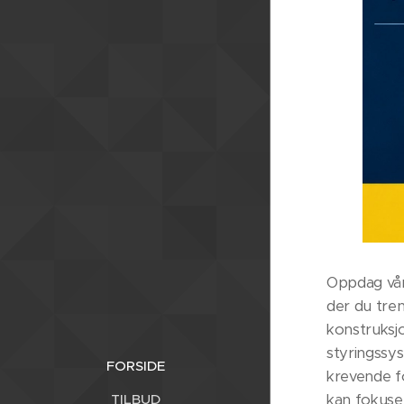
Oppdag vårt
der du tre
konstruksj
styringssys
FORSIDE
krevende fo
kan fokuse
TILBUD