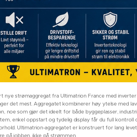
 nye strømaggregat fra Ultimatrion France med inverter tek
nger det mest. Aggregatet kombinerer høy ytelse med lav
on, noe som gjør det ideelt for både byggeplasser, indu
tem, enkel oppstart og tydelig display får du full kontrol
rhold. Ultimatrion-aggregatet er konstruert for lang levetid
re på jobben, ikke på strømmen.