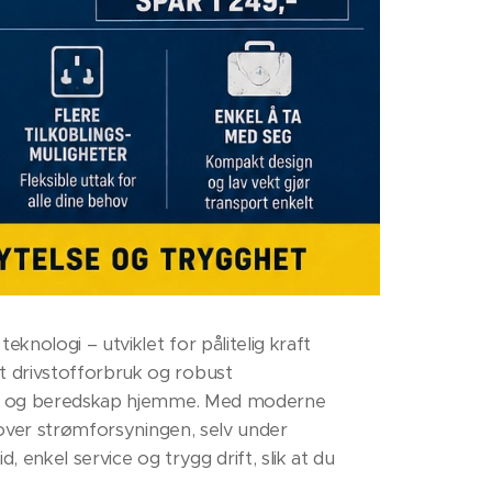
nologi – utviklet for pålitelig kraft
t drivstofforbruk og robust
stri og beredskap hjemme. Med moderne
l over strømforsyningen, selv under
, enkel service og trygg drift, slik at du