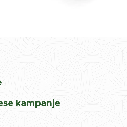
A
e
lese kampanje