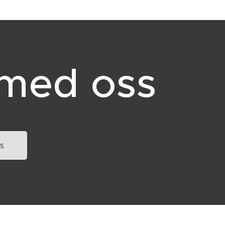
 med oss
s