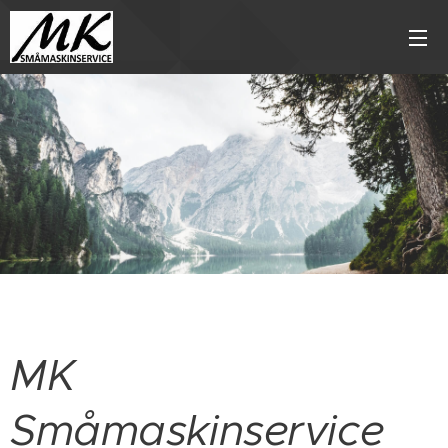
MK
Småmaskinservice