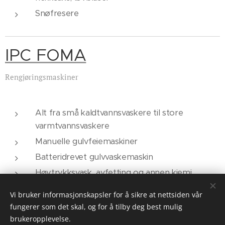
Snøfresere
IPC FOMA
Rengjøringsmaskiner
Alt fra små kaldtvannsvaskere til store
varmtvannsvaskere
Manuelle gulvfeiemaskiner
Batteridrevet gulvvaskemaskin
Høytrykksvask, avfetting og annen kjemi
Håndsprit og dispensere
Vi bruker informasjonskapsler for å sikre at nettsiden vår
fungerer som det skal, og for å tilby deg best mulig
brukeropplevelse.